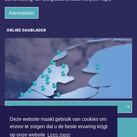
Aanmelden
ONLINE DAGBLADEN
Overige dagbladen in de regio
Deze website maakt gebruik van cookies om
Algemene voorwaarden
ervoor te zorgen dat u de beste ervaring krijgt
op onze website
Lees meer
Disclaimer