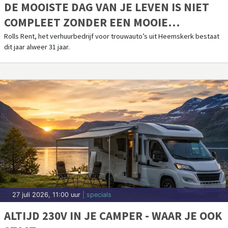
DE MOOISTE DAG VAN JE LEVEN IS NIET
COMPLEET ZONDER EEN MOOIE
TROUWAUTO
Rolls Rent, het verhuurbedrijf voor trouwauto’s uit Heemskerk bestaat
dit jaar alweer 31 jaar.
27 juli 2026, 11:00 uur
| specials
ALTIJD 230V IN JE CAMPER - WAAR JE OOK