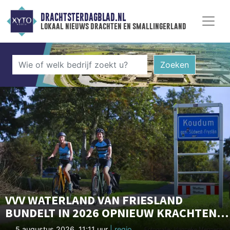
DRACHTSTERDAGBLAD.NL
lokaal nieuws drachten en smallingerland
Zoeken
VVV WATERLAND VAN FRIESLAND
BUNDELT IN 2026 OPNIEUW KRACHTEN
MET SLOWTRIATLON®
5 augustus 2026, 11:11 uur
| regio