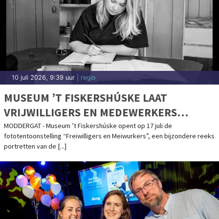
10 juli 2026, 9:39 uur
| regio
MUSEUM ’T FISKERSHÚSKE LAAT
VRIJWILLIGERS EN MEDEWERKERS
PORTRETEREN
MODDERGAT - Museum ’t Fiskershúske opent op 17 juli de
fototentoonstelling “Freiwilligers en Meiwurkers”, een bijzondere reeks
portretten van de [...]