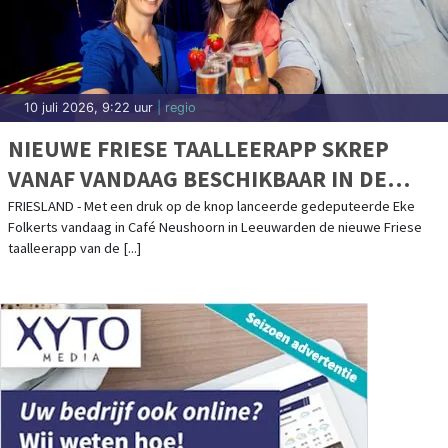
10 juli 2026, 9:22 uur
| regio
NIEUWE FRIESE TAALLEERAPP SKREP
VANAF VANDAAG BESCHIKBAAR IN DE
APPSTORES
FRIESLAND - Met een druk op de knop lanceerde gedeputeerde Eke
Folkerts vandaag in Café Neushoorn in Leeuwarden de nieuwe Friese
taalleerapp van de [...]