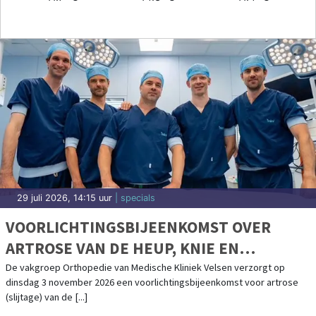
29 juli 2026, 14:15 uur
| specials
VOORLICHTINGSBIJEENKOMST OVER
ARTROSE VAN DE HEUP, KNIE EN
SCHOUDER IN MEDISCHE KLINIEK VELSEN
De vakgroep Orthopedie van Medische Kliniek Velsen verzorgt op
dinsdag 3 november 2026 een voorlichtingsbijeenkomst voor artrose
(slijtage) van de [...]