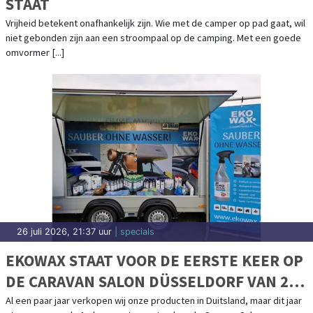
STAAT
Vrijheid betekent onafhankelijk zijn. Wie met de camper op pad gaat, wil
niet gebonden zijn aan een stroompaal op de camping. Met een goede
omvormer [...]
26 juli 2026, 21:37 uur
| specials
EKOWAX STAAT VOOR DE EERSTE KEER OP
DE CARAVAN SALON DÜSSELDORF VAN 28
AUGUSTUS T/M 6 SEPTEMBER
Al een paar jaar verkopen wij onze producten in Duitsland, maar dit jaar