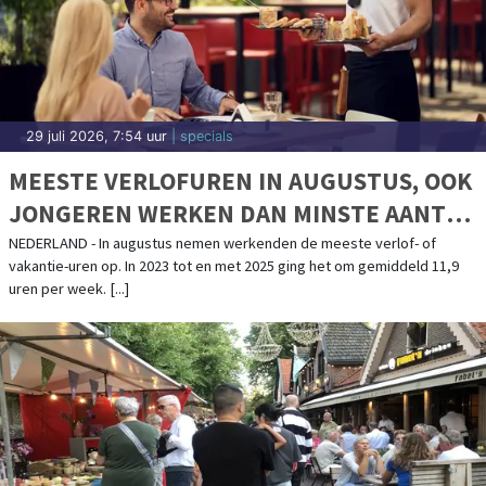
29 juli 2026, 7:54 uur
| specials
MEESTE VERLOFUREN IN AUGUSTUS, OOK
JONGEREN WERKEN DAN MINSTE AANTAL
UREN
NEDERLAND - In augustus nemen werkenden de meeste verlof- of
vakantie-uren op. In 2023 tot en met 2025 ging het om gemiddeld 11,9
uren per week. [...]