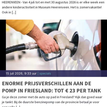
AUGUSTUS 2026
HEERENVEEN - Van 4 juli tot en met 30 augustus 2026 is er elke week een
andere kinderactiviteit in Museum Heerenveen. Het is zomervakantie!
Ook in [...]
15 juli 2026, 9:33 uur
| specials
ENORME PRIJSVERSCHILLEN AAN DE
POMP IN FRIESLAND: TOT € 23 PER TANK
Ga je deze zomer met de auto op pad in Friesland? Kijk dan goed waar
je tankt. Bij de duurste benzinepomp van de provincie betaal je voor
een volle [...]