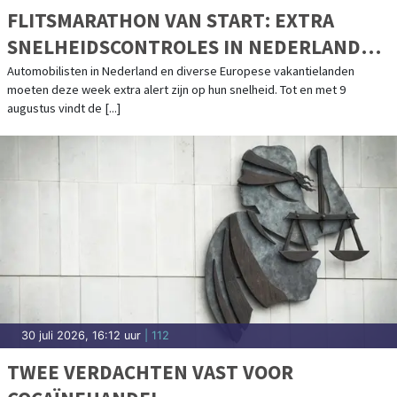
FLITSMARATHON VAN START: EXTRA
SNELHEIDSCONTROLES IN NEDERLAND
EN POPULAIRE VAKANTIELANDEN
Automobilisten in Nederland en diverse Europese vakantielanden
moeten deze week extra alert zijn op hun snelheid. Tot en met 9
augustus vindt de [...]
30 juli 2026, 16:12 uur
| 112
TWEE VERDACHTEN VAST VOOR