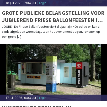
18 juli 2026, 7:04 uur
| regio
GROTE PUBLIEKE BELANGSTELLING VOOR
JUBILEREND FRIESE BALLONFEESTEN IN
JOURE
JOURE - De Friese Ballonfeesten viert dit jaar zijn 40e editie en kan al
sinds afgelopen woensdag, toen het evenement begon, rekenen op
een grote [...]
17 juli 2026, 9:03 uur
| regio