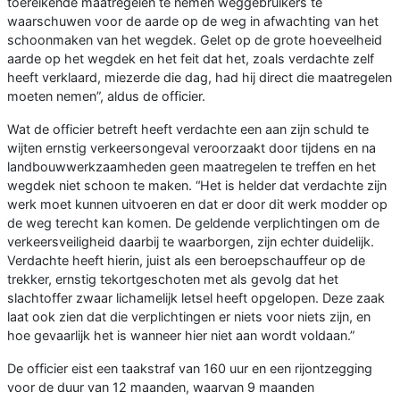
toereikende maatregelen te nemen weggebruikers te
waarschuwen voor de aarde op de weg in afwachting van het
schoonmaken van het wegdek. Gelet op de grote hoeveelheid
aarde op het wegdek en het feit dat het, zoals verdachte zelf
heeft verklaard, miezerde die dag, had hij direct die maatregelen
moeten nemen”, aldus de officier.
Wat de officier betreft heeft verdachte een aan zijn schuld te
wijten ernstig verkeersongeval veroorzaakt door tijdens en na
landbouwwerkzaamheden geen maatregelen te treffen en het
wegdek niet schoon te maken. “Het is helder dat verdachte zijn
werk moet kunnen uitvoeren en dat er door dit werk modder op
de weg terecht kan komen. De geldende verplichtingen om de
verkeersveiligheid daarbij te waarborgen, zijn echter duidelijk.
Verdachte heeft hierin, juist als een beroepschauffeur op de
trekker, ernstig tekortgeschoten met als gevolg dat het
slachtoffer zwaar lichamelijk letsel heeft opgelopen. Deze zaak
laat ook zien dat die verplichtingen er niets voor niets zijn, en
hoe gevaarlijk het is wanneer hier niet aan wordt voldaan.”
De officier eist een taakstraf van 160 uur en een rijontzegging
voor de duur van 12 maanden, waarvan 9 maanden