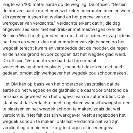
lengte van 100 meter aarde op de weg lag. De officier: “Gezien
de hoeveel aarde moet er vrijwel zeker meermalen heen en weer
zijn gereden tussen het weiland en het perceel van de
werkgever van verdachte.” Verdachte erkent dat hij die dag
ongeveer zes keer met een trekker met mestwagen over de
Selmien West heeft gereden om mest uit te rijden. Hij zag tijdens
het heen en weer rijden dat er modder van zijn banden op het
wegdek terecht kwam en vermoedde dat de modder, de regen
en de harde grond ervoor zorgden dat het wegdek glad werd.
De officier: “Verdachte verklaart dat hij normaal
waarschuwingsborden plaatst, maar dat deze keer niet heeft
gedaan, omdat zijn werkgever het wegdek zou schoonmaken”.
Het OM kan op basis van het onderzoek vaststellen dat de
aarde op het wegdek en de gladheid die daardoor ontstond de
oorzaak is geweest van het ongeval van de automobilist. Ook
staat vast dat verdachte heeft nagelaten waarschuwingsborden
te plaatsen en het wegdek schoon te maken, zoals dat wel
verplicht is. “Het feit dat zijn werkgever heeft aangeboden het
wegdek schoon te maken, ontslaat verdachte niet van zijn
verplichting om hiervoor zorg te dragen of in ieder geval