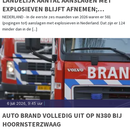
LANDELIJK AANTAL AANSLAGEN MET
EXPLOSIEVEN BLIJFT AFNEMEN;
AANSLAGENPROBLEMATIEK BLIJFT
NEDERLAND - In de eerste zes maanden van 2026 waren er 581
(pogingen tot) aanslagen met explosieven in Nederland. Dat zijn er 124
ERNSTIG
minder dan in de [...]
6 juli 2026, 9:45 uur
|
AUTO BRAND VOLLEDIG UIT OP N380 BIJ
HOORNSTERZWAAG