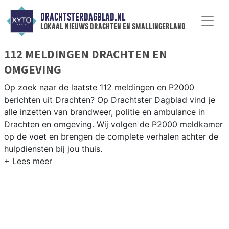
DRACHTSTERDAGBLAD.NL
lokaal nieuws drachten en smallingerland
112 MELDINGEN DRACHTEN EN
OMGEVING
Op zoek naar de laatste 112 meldingen en P2000
berichten uit Drachten? Op Drachtster Dagblad vind je
alle inzetten van brandweer, politie en ambulance in
Drachten en omgeving. Wij volgen de P2000 meldkamer
op de voet en brengen de complete verhalen achter de
hulpdiensten bij jou thuis.
P2000 MELDINGEN DRACHTEN
Van incidenten op de A7 en de Drachtsterweg tot
meldingen in Drachten-Oost, Drachten-West en De
Haven — onze redactie volgt het 112-nieuws.