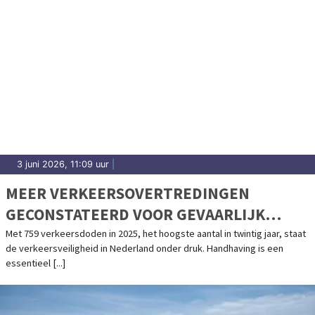
3 juni 2026, 11:09 uur
|
MEER VERKEERSOVERTREDINGEN
GECONSTATEERD VOOR GEVAARLIJK
RIJGEDRAG
Met 759 verkeersdoden in 2025, het hoogste aantal in twintig jaar, staat
de verkeersveiligheid in Nederland onder druk. Handhaving is een
essentieel [...]