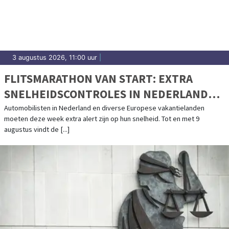
3 augustus 2026, 11:00 uur
|
FLITSMARATHON VAN START: EXTRA
SNELHEIDSCONTROLES IN NEDERLAND
EN POPULAIRE VAKANTIELANDEN
Automobilisten in Nederland en diverse Europese vakantielanden
moeten deze week extra alert zijn op hun snelheid. Tot en met 9
augustus vindt de [...]