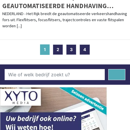
GEAUTOMATISEERDE HANDHAVING
VERDUBBELT
NEDERLAND - Het Rijk breidt de geautomatiseerde verkeershandhaving
fors uit. Flexflitsers, focusflitsers, trajectcontroles en vaste flitspalen
worden [...]
1
(current)
2
3
4