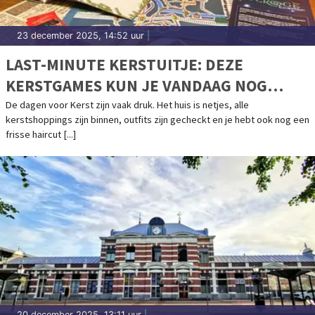
23 december 2025, 14:52 uur
|
LAST-MINUTE KERSTUITJE: DEZE
KERSTGAMES KUN JE VANDAAG NOG
SPELEN
De dagen voor Kerst zijn vaak druk. Het huis is netjes, alle
kerstshoppings zijn binnen, outfits zijn gecheckt en je hebt ook nog een
frisse haircut [...]
20 december 2025, 13:11 uur
|