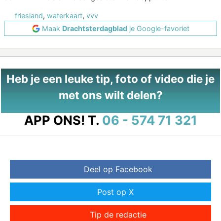
friesland
,
waterkaart
,
vvv
Maak
Drachtsterdagblad
je Google-favoriet
Heb je een leuke tip, foto of video die je
met ons wilt delen?
APP ONS!
T.
06 - 574 71 321
Deel op Facebook
Post op X
Tip de redactie