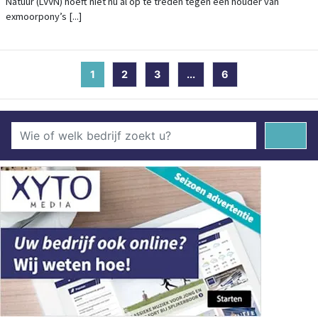
Natuur (LVVN) hoeft niet nu al op te treden tegen een houder van
exmoorpony’s [...]
1
(current)
2
3
...
6