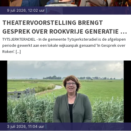
9 juli 2026, 12:02 uur
|
THEATERVOORSTELLING BRENGT
GESPREK OVER ROOKVRIJE GENERATIE OP
GANG
TYTSJERKTERADIEL - In de gemeente Tytsjerksteradiel is de afgelopen
periode gewerkt aan een lokale wijkaanpak genaamd 'In Gesprek over
Roken'. [...]
3 juli 2026, 11:04 uur
|