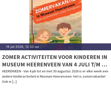
16 juli 2026, 12:33 uur
|
ZOMER ACTIVITEITEN VOOR KINDEREN IN
MUSEUM HEERENVEEN VAN 4 JULI T/M 30
AUGUSTUS 2026
HEERENVEEN - Van 4 juli tot en met 30 augustus 2026 is er elke week een
andere kinderactiviteit in Museum Heerenveen. Het is zomervakantie!
Ook in [...]