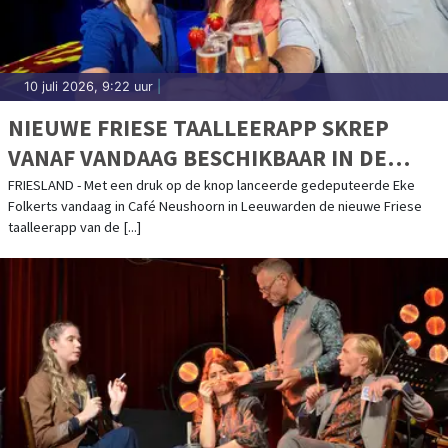
10 juli 2026, 9:22 uur
|
NIEUWE FRIESE TAALLEERAPP SKREP
VANAF VANDAAG BESCHIKBAAR IN DE
APPSTORES
FRIESLAND - Met een druk op de knop lanceerde gedeputeerde Eke
Folkerts vandaag in Café Neushoorn in Leeuwarden de nieuwe Friese
taalleerapp van de [...]