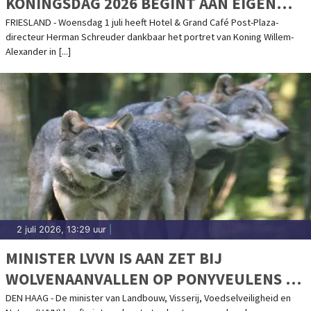
KONINGSDAG 2026 BEGINT AAN EIGEN
ELFSTEDENTOCHT
FRIESLAND - Woensdag 1 juli heeft Hotel & Grand Café Post-Plaza-
directeur Herman Schreuder dankbaar het portret van Koning Willem-
Alexander in [...]
2 juli 2026, 13:29 uur
|
MINISTER LVVN IS AAN ZET BIJ
WOLVENAANVALLEN OP PONYVEULENS IN
DRENTS-FRIESE WOLD
DEN HAAG - De minister van Landbouw, Visserij, Voedselveiligheid en