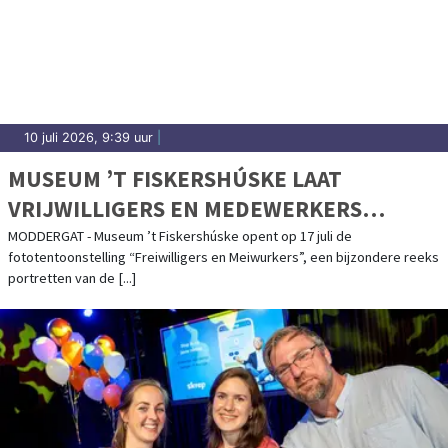
10 juli 2026, 9:39 uur
|
MUSEUM ’T FISKERSHÚSKE LAAT
VRIJWILLIGERS EN MEDEWERKERS
PORTRETEREN
MODDERGAT - Museum ’t Fiskershúske opent op 17 juli de
fototentoonstelling “Freiwilligers en Meiwurkers”, een bijzondere reeks
portretten van de [...]