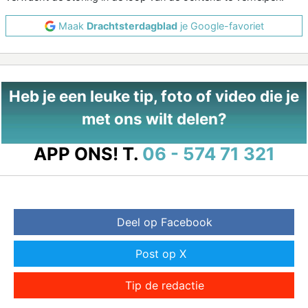
Maak
Drachtsterdagblad
je Google-favoriet
Heb je een leuke tip, foto of video die je
met ons wilt delen?
APP ONS!
T.
06 - 574 71 321
Deel op Facebook
Post op X
Tip de redactie