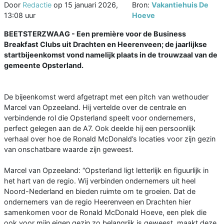
Door
Redactie
op
15 januari 2026,
Bron:
Vakantiehuis De
13:08 uur
Hoeve
BEETSTERZWAAG - Een première voor de Business
Breakfast Clubs uit Drachten en Heerenveen; de jaarlijkse
startbijeenkomst vond namelijk plaats in de trouwzaal van de
gemeente Opsterland.
De bijeenkomst werd afgetrapt met een pitch van wethouder
Marcel van Opzeeland. Hij vertelde over de centrale en
verbindende rol die Opsterland speelt voor ondernemers,
perfect gelegen aan de A7. Ook deelde hij een persoonlijk
verhaal over hoe de Ronald McDonald’s locaties voor zijn gezin
van onschatbare waarde zijn geweest.
Marcel van Opzeeland: “Opsterland ligt letterlijk en figuurlijk in
het hart van de regio. Wij verbinden ondernemers uit heel
Noord-Nederland en bieden ruimte om te groeien. Dat de
ondernemers van de regio Heerenveen en Drachten hier
samenkomen voor de Ronald McDonald Hoeve, een plek die
ook voor mijn eigen gezin zo belangrijk is geweest, maakt deze