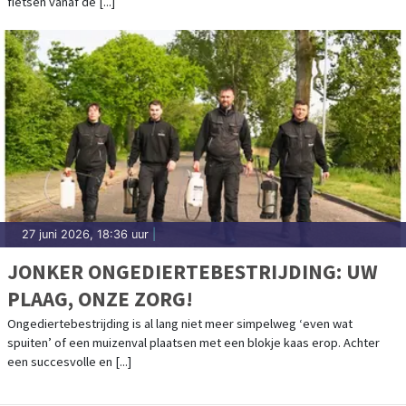
fietsen vanaf de [...]
27 juni 2026, 18:36 uur
|
JONKER ONGEDIERTEBESTRIJDING: UW
PLAAG, ONZE ZORG!
Ongediertebestrijding is al lang niet meer simpelweg ‘even wat
spuiten’ of een muizenval plaatsen met een blokje kaas erop. Achter
een succesvolle en [...]