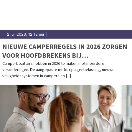
2 juli 2026, 12:12 uur
|
NIEUWE CAMPERREGELS IN 2026 ZORGEN
VOOR HOOFDBREKENS BIJ
CAMPERBEZITTERS
Camperbezitters hebben in 2026 te maken met meerdere
veranderingen. De aangepaste motorrijtuigenbelasting, nieuwe
veiligheidssystemen in campers en [...]