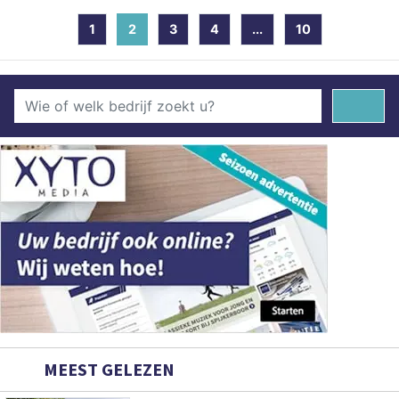
1
2
(current)
3
4
...
10
MEEST GELEZEN