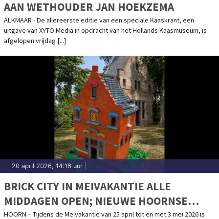
AAN WETHOUDER JAN HOEKZEMA
ALKMAAR - De allereerste editie van een speciale Kaaskrant, een
uitgave van XYTO Media in opdracht van het Hollands Kaasmuseum, is
afgelopen vrijdag [...]
20 april 2026, 14:16 uur
|
BRICK CITY IN MEIVAKANTIE ALLE
MIDDAGEN OPEN; NIEUWE HOORNSE
GEBOUWEN VAN LEGO
HOORN – Tijdens de Meivakantie van 25 april tot en met 3 mei 2026 is