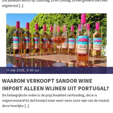
Dat jubileum wordt op zaterdag 23 en zondag 24 mei gevierd met een
uitgebreid [...]
11 mei 2026, 9:30 uur
|
WAAROM VERKOOPT SANDOR WINE
IMPORT ALLEEN WIJNEN UIT PORTUGAL?
De belangrijkste reden is de prijs/kwaliteit verhouding, deze is
ongeevenaard! En dat bewijst maar weer eens onze wijn van de maand:
deze heerlijke [...]