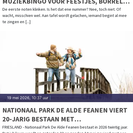
MUZIEKBINGO VOOR FEESTJES, BORRELS
EN TEAMAVONDEN
De eerste noten klinken. Is het dat ene nummer? Nee, toch niet. Of
wacht, misschien wel. Aan tafel wordt gelachen, iemand begint al mee
te zingen en [...]
19 mei 2026, 10:37 uur
|
NATIONAAL PARK DE ALDE FEANEN VIERT
20-JARIG BESTAAN MET
JUBILEUMWEEKEND OP 23 EN 24 MEI
FRIESLAND - Nationaal Park De Alde Feanen bestaat in 2026 twintig jaar.