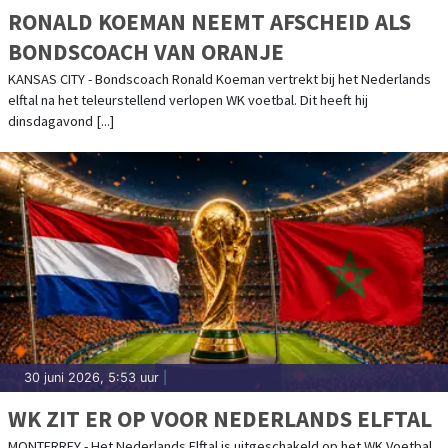
RONALD KOEMAN NEEMT AFSCHEID ALS
BONDSCOACH VAN ORANJE
KANSAS CITY - Bondscoach Ronald Koeman vertrekt bij het Nederlands
elftal na het teleurstellend verlopen WK voetbal. Dit heeft hij
dinsdagavond [...]
30 juni 2026, 5:53 uur
|
WK ZIT ER OP VOOR NEDERLANDS ELFTAL
MONTERREY - Het Nederlands Elftal is uitgeschakeld op het WK Voetbal.