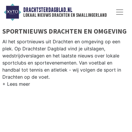
DRACHTSTERDAGBLAD.NL
lokaal nieuws drachten en smallingerland
SPORTNIEUWS DRACHTEN EN OMGEVING
Al het sportnieuws uit Drachten en omgeving op een
plek. Op Drachtster Dagblad vind je uitslagen,
wedstrijdverslagen en het laatste nieuws over lokale
sportclubs en sportevenementen. Van voetbal en
handbal tot tennis en atletiek - wij volgen de sport in
Drachten op de voet.
LOKALE SPORT DRACHTEN
Van SC Drachten en VV Drachten tot schaatsen op de
Friese meren en wielrennen in de regio — Drachten heeft
een levendige sportsamenleving. Blijf op de hoogte van
alle sportieve uitslagen en prestaties in Almelo.