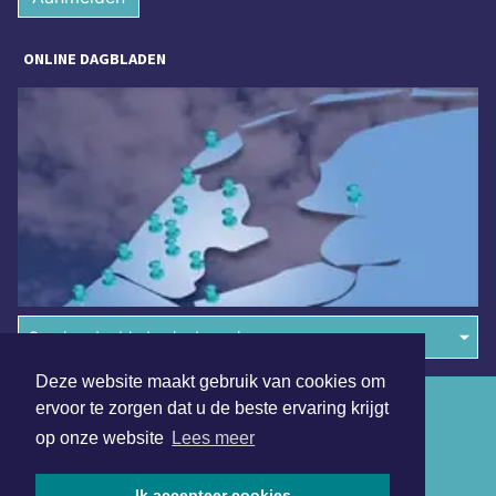
ONLINE DAGBLADEN
Overige dagbladen in de regio
Deze website maakt gebruik van cookies om
Algemene voorwaarden
ervoor te zorgen dat u de beste ervaring krijgt
op onze website
Lees meer
Disclaimer
Privacy Statement
Ik accepteer cookies