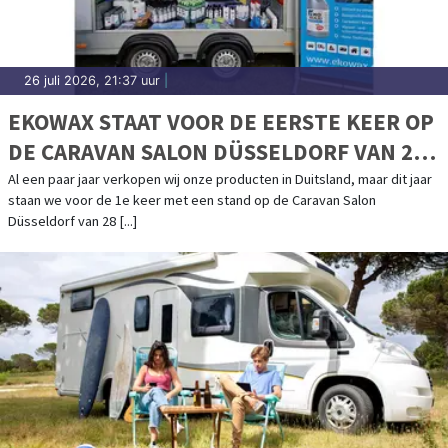
26 juli 2026, 21:37 uur
|
EKOWAX STAAT VOOR DE EERSTE KEER OP
DE CARAVAN SALON DÜSSELDORF VAN 28
AUGUSTUS T/M 6 SEPTEMBER
Al een paar jaar verkopen wij onze producten in Duitsland, maar dit jaar
staan we voor de 1e keer met een stand op de Caravan Salon
Düsseldorf van 28 [...]