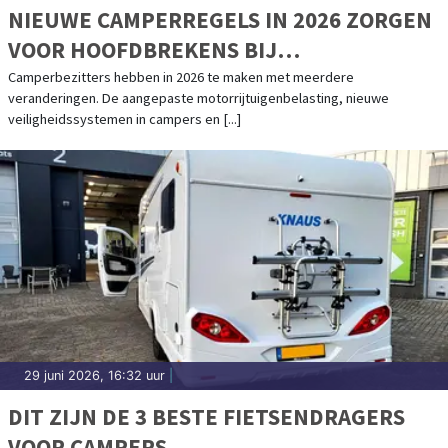
NIEUWE CAMPERREGELS IN 2026 ZORGEN
VOOR HOOFDBREKENS BIJ
CAMPERBEZITTERS
Camperbezitters hebben in 2026 te maken met meerdere
veranderingen. De aangepaste motorrijtuigenbelasting, nieuwe
veiligheidssystemen in campers en [...]
29 juni 2026, 16:32 uur
|
DIT ZIJN DE 3 BESTE FIETSENDRAGERS
VOOR CAMPERS