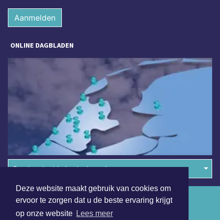
Aanmelden
ONLINE DAGBLADEN
Overige dagbladen in de regio
Deze website maakt gebruik van cookies om
Algemene voorwaarden
ervoor te zorgen dat u de beste ervaring krijgt
op onze website
Lees meer
Disclaimer